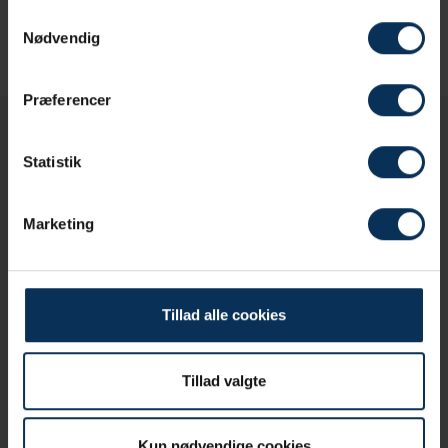
Vi ser frem til at fremvise Louisehøj, og du er
Samtykkevalg
mere end velkommen til at kontakte os på 76 20
Nødvendig
86 00 for nærmere aftale.
Præferencer
Statistik
Marketing
Tillad alle cookies
Tillad valgte
Selskabsmenuer
Kun nødvendige cookies