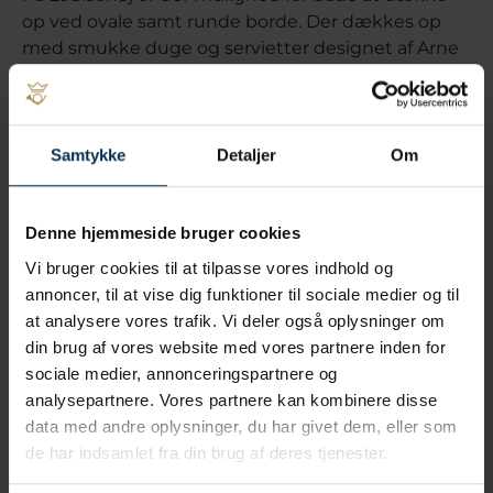
op ved ovale samt runde borde. Der dækkes op
med smukke duge og servietter designet af Arne
Jacobsen og fremstillet hos Georg Jensen Damask
i Kolding.
Velkomstdrinken kan indtages i villaens
Samtykke
Detaljer
Om
smukke vinkælder, på plænen ud mod Kolding
Fjord eller på den vestvendte terrasse. Den
efterfølgende kaffe og cognac serveres naturligvis i
Denne hjemmeside bruger cookies
det gamle herreværelse.
Vi bruger cookies til at tilpasse vores indhold og
annoncer, til at vise dig funktioner til sociale medier og til
Til Louisehøj hører også en uforstyrret have med
at analysere vores trafik. Vi deler også oplysninger om
mulighed for at strække ben efter middagen.
din brug af vores website med vores partnere inden for
Ved selskaber på Louisehøj anbefaler vi maximalt
sociale medier, annonceringspartnere og
28 gæster fordelt ved to ovale borde eller 34
analysepartnere. Vores partnere kan kombinere disse
gæster fordelt ved 4 runde borde. Andre
data med andre oplysninger, du har givet dem, eller som
opdækninger er også mulig.
de har indsamlet fra din brug af deres tjenester.